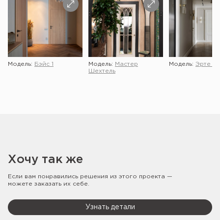
Модель:
Бэйс 1
Модель:
Мастер
Модель:
Эрте 2 
Шехтель
Хочу так же
Если вам понравились решения из этого проекта —
можете заказать их себе.
Узнать детали