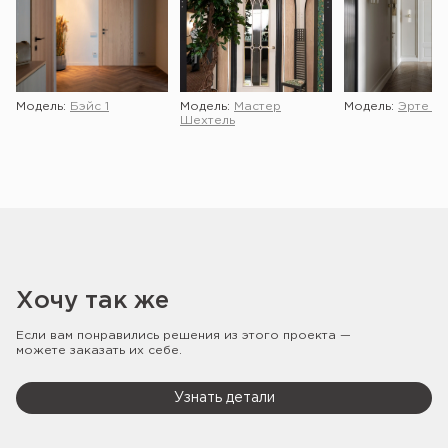
Модель:
Бэйс 1
Модель:
Мастер
Модель:
Эрте 2 
Шехтель
Хочу так же
Если вам понравились решения из этого проекта —
можете заказать их себе.
Узнать детали