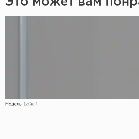
Это может вам понр
Модель:
Бэйс 1