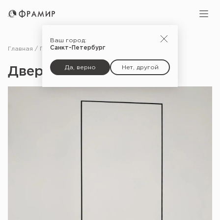
Ваш город:
Санкт-Петербург
Главная
Портфолио
Дверь Секрет_13
Да, верно
Нет, другой
Дверь Секрет_13