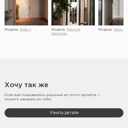
Модель:
Бэйс 1
Модель:
Мастер
Модель:
Эрте 2 
Шехтель
Хочу так же
Если вам понравились решения из этого проекта —
можете заказать их себе.
Узнать детали