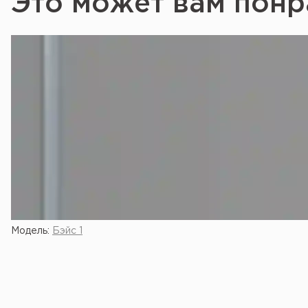
Это может вам понр
Модель:
Бэйс 1