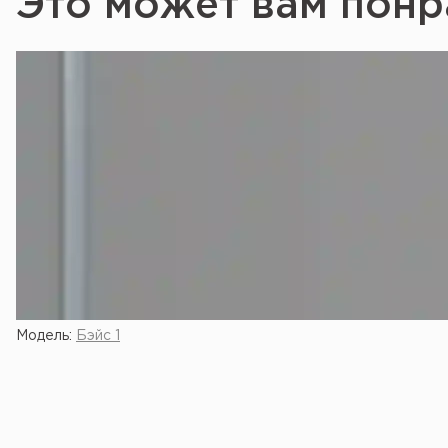
Это может вам понр
Модель:
Бэйс 1