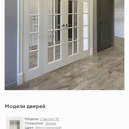
Модели дверей
Модель:
Савона 10
Покрытие:
Эмаль
Цвет:
Белоснежный