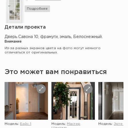
Подробнее
Детали проекта
Дверь Савона 10, фрамуги, эмаль, Белоснежный.
Внимание
Из-за разных экранов цвета на фото могут немного
отличаться от оригинальных.
Это может вам понравиться
Модель:
Бэйс 1
Модель:
Мастер
Модель:
Эрте 2 
Шехтель