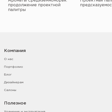
Ароматы Средиземноморья:
Проектная пал
продолжение проектной
предсказуемос
палитры
Компания
О нас
Портфолио
Блог
Дизайнерам
Салоны
Полезное
Хранение и эксплуатация