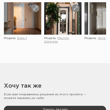
Модель:
Бэйс 1
Модель:
Мастер
Модель:
Эрте 2 
Шехтель
Хочу так же
Если вам понравились решения из этого проекта —
можете заказать их себе.
Узнать детали