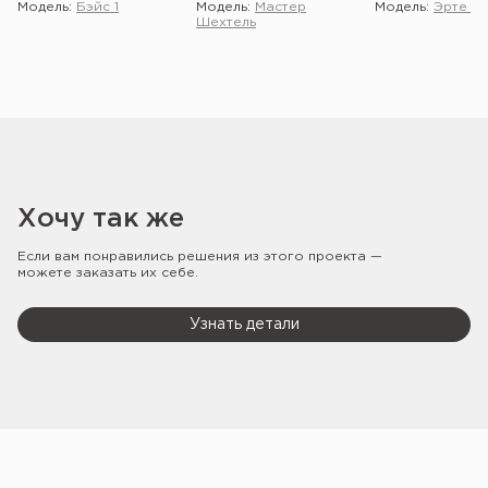
Модель:
Бэйс 1
Модель:
Мастер
Модель:
Эрте 2 
Шехтель
Хочу так же
Если вам понравились решения из этого проекта —
можете заказать их себе.
Узнать детали