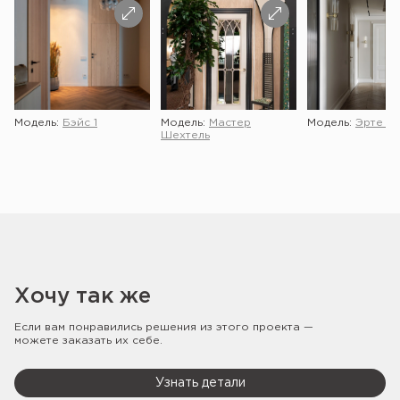
Модель:
Бэйс 1
Модель:
Мастер
Модель:
Эрте 2 
Шехтель
Хочу так же
Если вам понравились решения из этого проекта —
можете заказать их себе.
Узнать детали