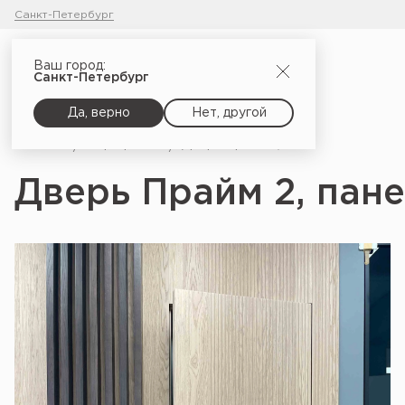
Санкт-Петербург
Ваш город:
Санкт-Петербург
Да, верно
Нет, другой
Главная
Портфолио
Дверь Прайм 2, панели Компланар_3
Дверь Прайм 2, пан