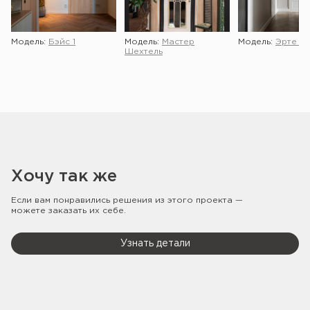
Модель:
Бэйс 1
Модель:
Мастер
Модель:
Эрте 2 
Шехтель
Хочу так же
Если вам понравились решения из этого проекта —
можете заказать их себе.
Узнать детали