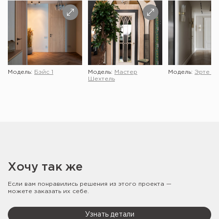
Модель:
Бэйс 1
Модель:
Мастер
Модель:
Эрте 2 
Шехтель
Хочу так же
Если вам понравились решения из этого проекта —
можете заказать их себе.
Узнать детали