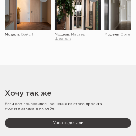
Модель:
Бэйс 1
Модель:
Мастер
Модель:
Эрте 2 
Шехтель
Хочу так же
Если вам понравились решения из этого проекта —
можете заказать их себе.
Узнать детали