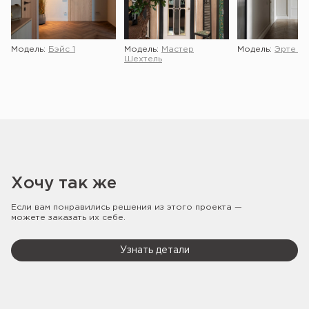
Модель:
Бэйс 1
Модель:
Мастер
Модель:
Эрте 2 
Шехтель
Хочу так же
Если вам понравились решения из этого проекта —
можете заказать их себе.
Узнать детали