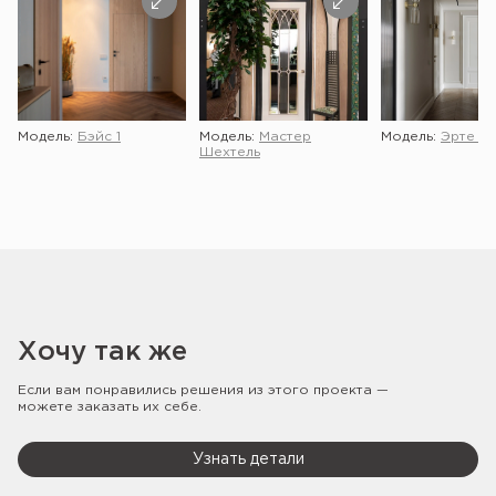
Модель:
Бэйс 1
Модель:
Мастер
Модель:
Эрте 2 
Шехтель
Хочу так же
Если вам понравились решения из этого проекта —
можете заказать их себе.
Узнать детали