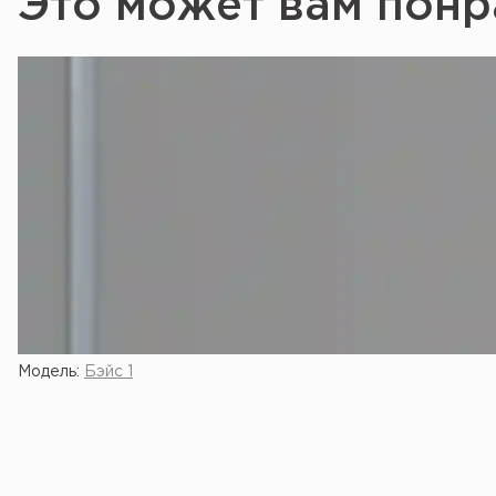
Это может вам понр
Модель:
Бэйс 1