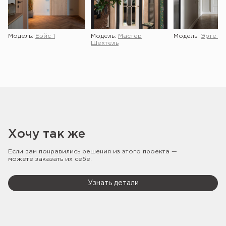
Модель:
Бэйс 1
Модель:
Мастер
Модель:
Эрте 2 
Шехтель
Хочу так же
Если вам понравились решения из этого проекта —
можете заказать их себе.
Узнать детали