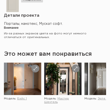
Детали проекта
Порталы, нанотекс, Мускат софт.
Внимание
Из-за разных экранов цвета на фото могут немного
отличаться от оригинальных.
Это может вам понравиться
Модель:
Бэйс 1
Модель:
Мастер
Модель:
Эрте 2 
Шехтель