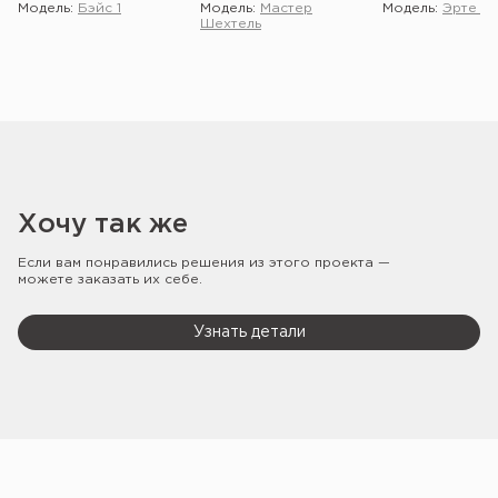
Модель:
Бэйс 1
Модель:
Мастер
Модель:
Эрте 2 
Шехтель
Хочу так же
Если вам понравились решения из этого проекта —
можете заказать их себе.
Узнать детали