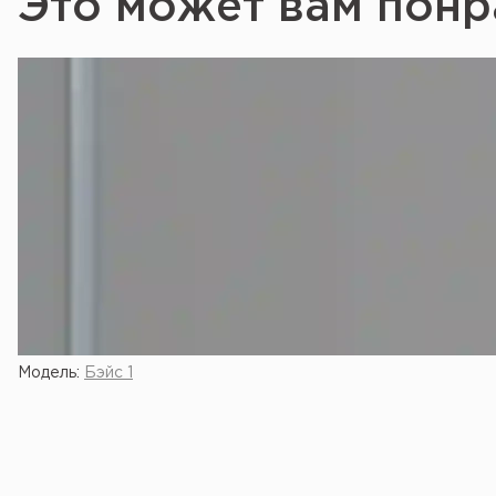
Это может вам понр
Модель:
Бэйс 1