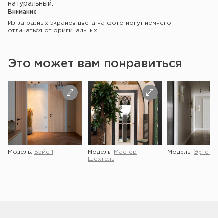
натуральный.
Внимание
Из-за разных экранов цвета на фото могут немного
отличаться от оригинальных.
Это может вам понравиться
Модель:
Бэйс 1
Модель:
Мастер
Модель:
Эрте 2 
Шехтель