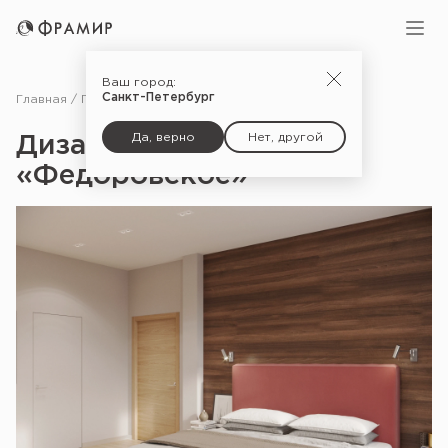
Ваш город:
Санкт-Петербург
Главная
Портфолио
Дизайн-проект «Федоровское»
Да, верно
Нет, другой
Дизайн-проект
«Федоровское»