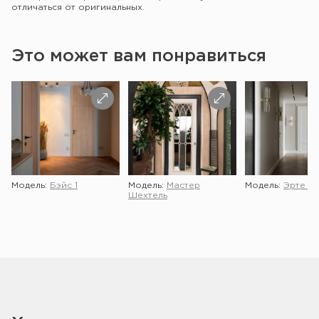
отличаться от оригинальных.
Это может вам понравиться
Модель:
Бэйс 1
Модель:
Мастер
Модель:
Эрте 2 
Шехтель