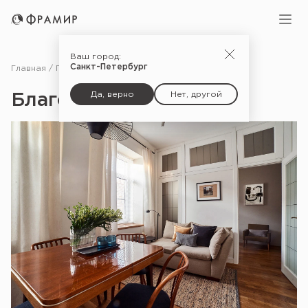
Ваш город:
Санкт-Петербург
Главная
Портфолио
Благородный белый
Да, верно
Нет, другой
Благородный белый