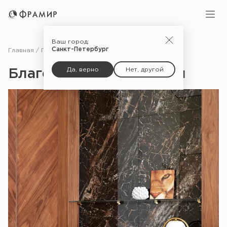
Ваш город:
Санкт-Петербург
Главная
Портфолио
Благородная геометрия
Да, верно
Нет, другой
Благородная геометрия