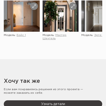
Модель:
Бэйс 1
Модель:
Мастер
Модель:
Эрте 2 
Шехтель
Хочу так же
Если вам понравились решения из этого проекта —
можете заказать их себе.
Узнать детали