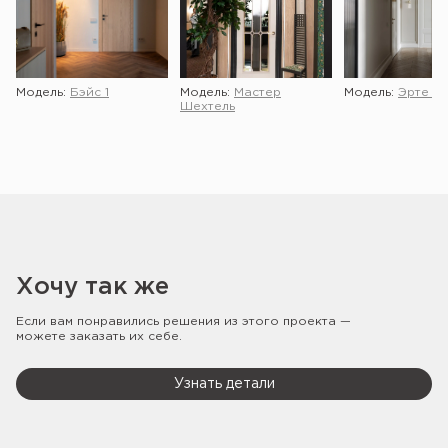
Модель:
Бэйс 1
Модель:
Мастер
Модель:
Эрте 2 
Шехтель
Хочу так же
Если вам понравились решения из этого проекта —
можете заказать их себе.
Узнать детали