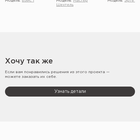
Модель:
Бэйс 1
Модель:
Мастер
Модель:
Эрте 2 
Шехтель
Хочу так же
Если вам понравились решения из этого проекта —
можете заказать их себе.
Узнать детали