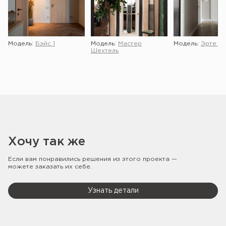
Модель:
Бэйс 1
Модель:
Мастер
Модель:
Эрте 2 
Шехтель
Хочу так же
Если вам понравились решения из этого проекта —
можете заказать их себе.
Узнать детали