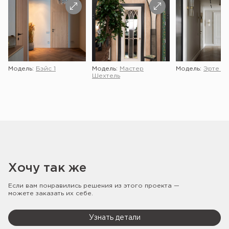
Модель:
Бэйс 1
Модель:
Мастер
Модель:
Эрте 2 
Шехтель
Хочу так же
Если вам понравились решения из этого проекта —
можете заказать их себе.
Узнать детали