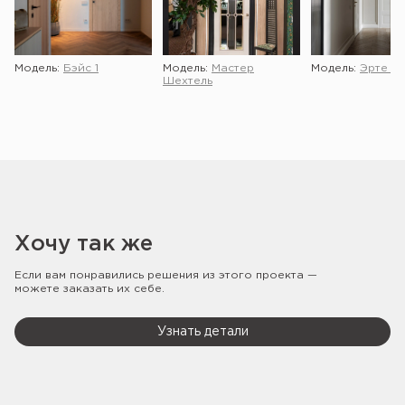
Модель:
Бэйс 1
Модель:
Мастер
Модель:
Эрте 2 
Шехтель
Хочу так же
Если вам понравились решения из этого проекта —
можете заказать их себе.
Узнать детали