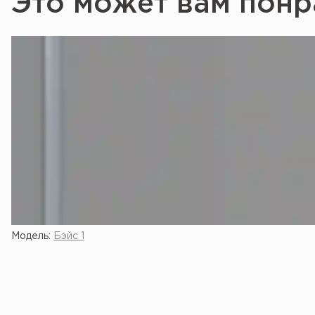
Это может вам понр
Модель:
Бэйс 1