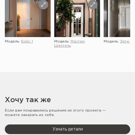
Модель:
Бэйс 1
Модель:
Мастер
Модель:
Эрте 2 
Шехтель
Хочу так же
Если вам понравились решения из этого проекта —
можете заказать их себе.
Узнать детали