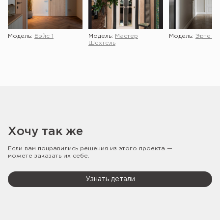
Модель:
Бэйс 1
Модель:
Мастер
Модель:
Эрте 2 
Шехтель
Хочу так же
Если вам понравились решения из этого проекта —
можете заказать их себе.
Узнать детали