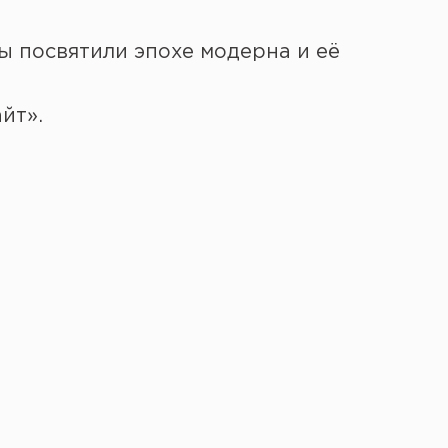
ы посвятили эпохе модерна и её
йт».