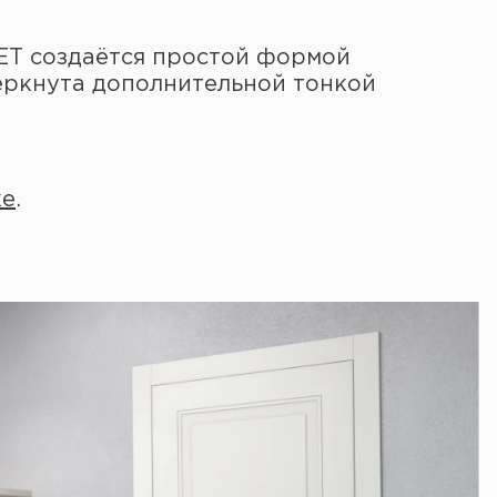
ET создаётся простой формой
ёркнута дополнительной тонкой
ке
.