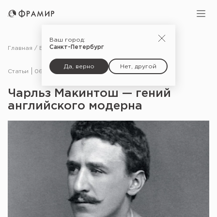
Ваш город:
Санкт-Петербург
Главная
Блог
Статьи
Чарльз Макинтош — гений английского модерна
Да, верно
Нет, другой
Статьи
06.02.25
Чарльз Макинтош — гений
английского модерна