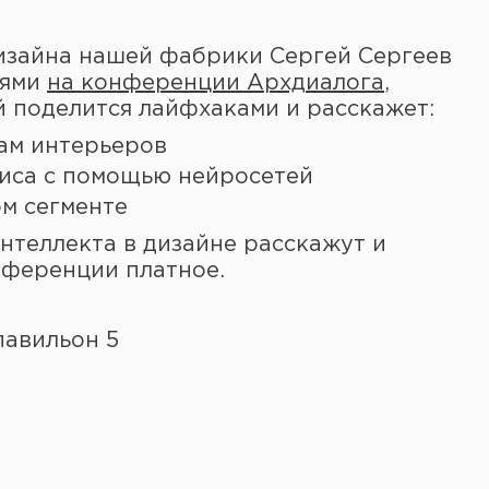
изайна нашей фабрики Сергей Сергеев
тями
на конференции Архдиалога
,
ей поделится лайфхаками и расскажет:
ам интерьеров
зиса с помощью нейросетей
ом сегменте
нтеллекта в дизайне расскажут и
нференции платное.
павильон 5