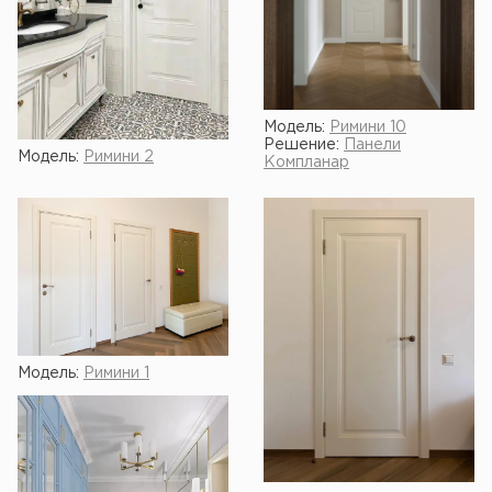
Модель:
Римини 10
Решение:
Панели
Модель:
Римини 2
Компланар
Модель:
Римини 1