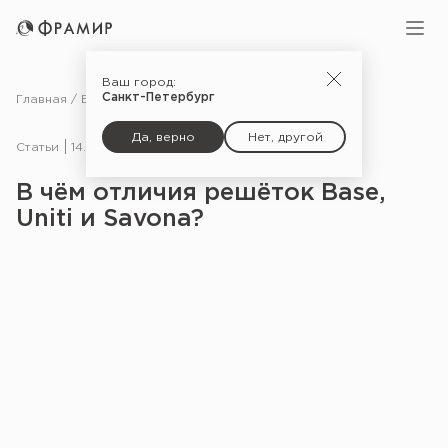
Ваш город:
Санкт-Петербург
Главная
Блог
Статьи
В чём отличия решёток Base, Uniti и Savona?
Да, верно
Нет, другой
Статьи
14.08.23
В чём отличия решёток Base,
Uniti и Savona?