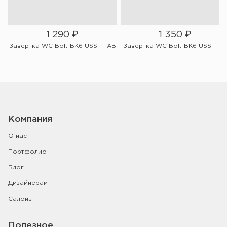
1 290
₽
1 350
₽
W
Завертка WC Bolt BK6 USS — AB
Завертка WC Bolt BK6 USS — Bl
Компания
О нас
Портфолио
Блог
Дизайнерам
Салоны
Полезное