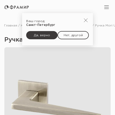
Ваш город:
Санкт-Петербург
Главная
Каталог
Фурнитура
Ручки для межкомнатных дверей
Да, верно
Нет, другой
Ручка Mori USS — SN