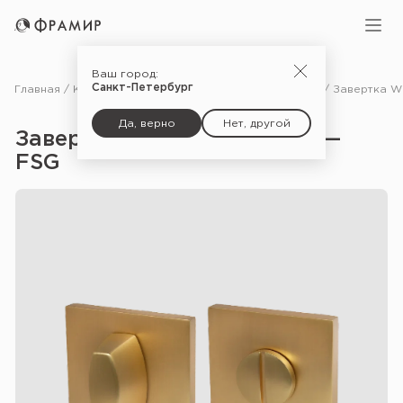
Ваш город:
Санкт-Петербург
Главная
Каталог
Фурнитура
Дополнительные комплектующие для дверей
Да, верно
Нет, другой
Завертка WC Bolt BK6 USS —
FSG