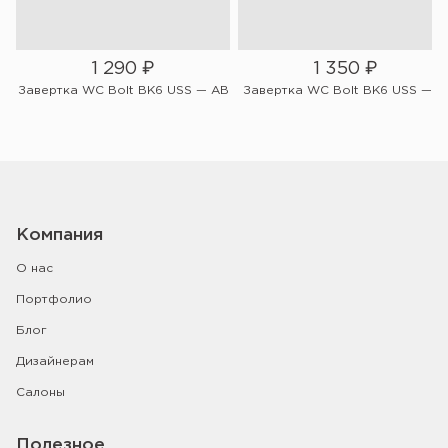
1 290
₽
1 350
₽
W
Завертка WC Bolt BK6 USS — AB
Завертка WC Bolt BK6 USS — Bl
Компания
О нас
Портфолио
Блог
Дизайнерам
Салоны
Полезное