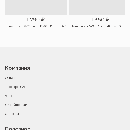
1 290
₽
1 350
₽
W
Завертка WC Bolt BK6 USS — AB
Завертка WC Bolt BK6 USS — Bl
Компания
О нас
Портфолио
Блог
Дизайнерам
Салоны
Полезное