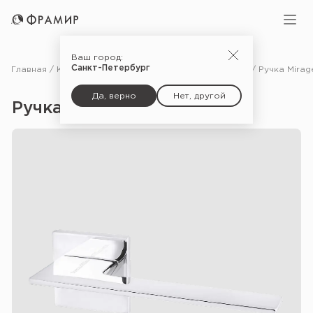
Ваш город:
Санкт-Петербург
Главная
Каталог
Фурнитура
Ручки для межкомнатных дверей
Да, верно
Нет, другой
Ручка Mirage USS — PC