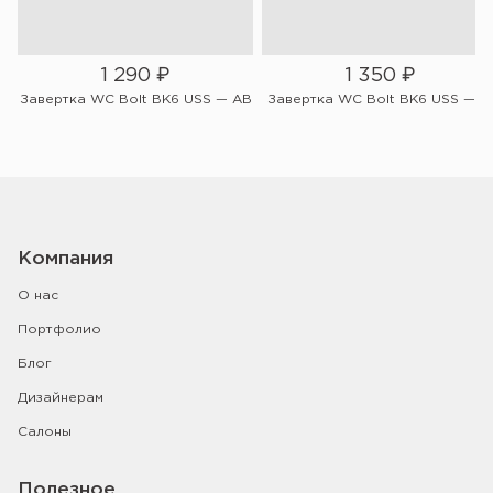
1 290
₽
1 350
₽
W
Завертка WC Bolt BK6 USS — AB
Завертка WC Bolt BK6 USS — Bl
Компания
О нас
Портфолио
Блог
Дизайнерам
Салоны
Полезное