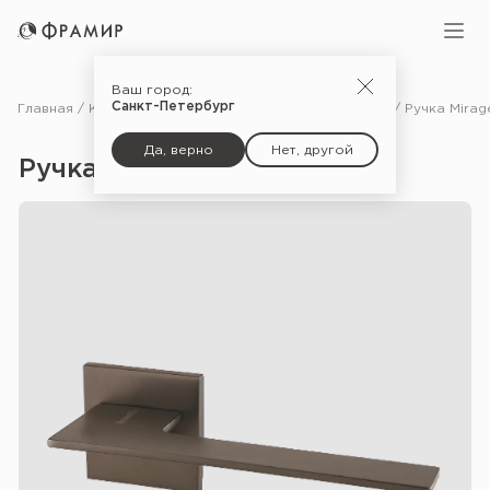
Ваш город:
Санкт-Петербург
Главная
Каталог
Фурнитура
Ручки для межкомнатных дверей
Да, верно
Нет, другой
Ручка Mirage USS — BPVD