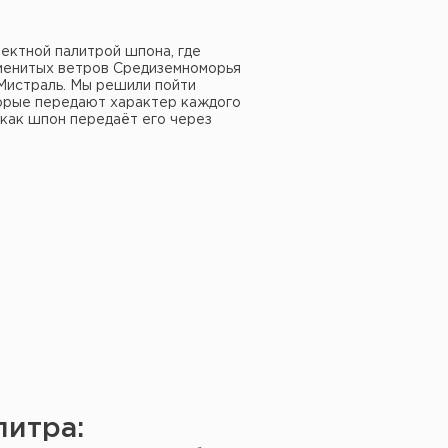
ектной палитрой шпона, где
аменитых ветров Средиземноморья
 Мистраль. Мы решили пойти
торые передают характер каждого
 как шпон передаёт его через
литра: