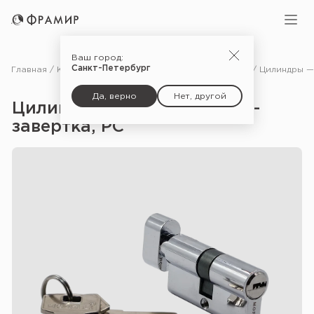
Ваш город:
Санкт-Петербург
Главная
Каталог
Фурнитура
Замки и защёлки для дверей
Да, верно
Нет, другой
Цилиндры — HS 60CK ключ-
завертка, PC