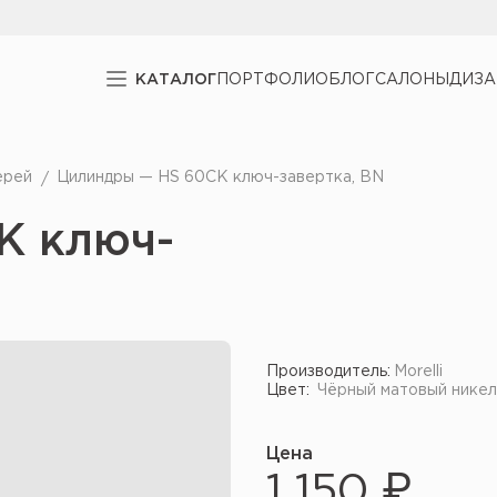
КАТАЛОГ
ПОРТФОЛИО
БЛОГ
САЛОНЫ
ДИЗ
ерей
Цилиндры — HS 60CK ключ-завертка, BN
K ключ-
Производитель:
Morelli
Цвет:
Чёрный матовый никел
Цена
1 150 ₽