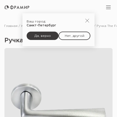
Ваш город:
Санкт-Петербург
Главная
Каталог
Фурнитура
Ручки для межкомнатных дверей
Да, верно
Нет, другой
Ручка The Force — CSA